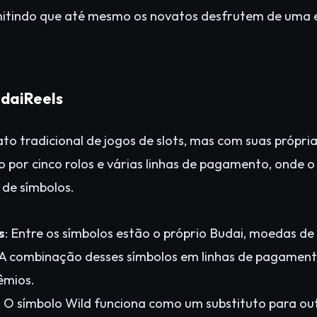
ermitindo que até mesmo os novatos desfrutem de uma 
udaiReels
o tradicional de jogos de slots, mas com suas própria
 por cinco rolos e várias linhas de pagamento, onde o 
de símbolos.
s
: Entre os símbolos estão o próprio Budai, moedas de
s. A combinação desses símbolos em linhas de pagament
êmios.
: O símbolo Wild funciona como um substituto para ou