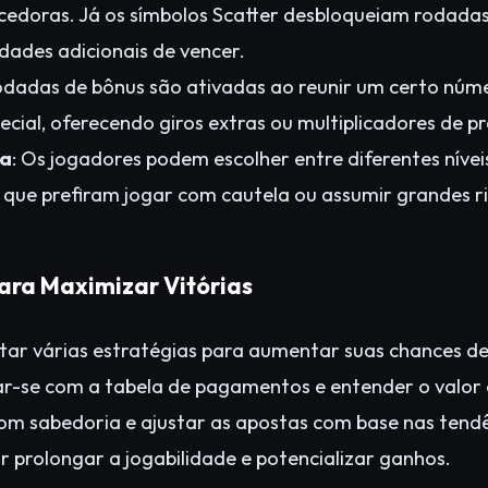
doras. Já os símbolos Scatter desbloqueiam rodadas d
ades adicionais de vencer.
rodadas de bônus são ativadas ao reunir um certo núm
cial, oferecendo giros extras ou multiplicadores de p
ma
: Os jogadores podem escolher entre diferentes nívei
s que prefiram jogar com cautela ou assumir grandes ri
ara Maximizar Vitórias
ar várias estratégias para aumentar suas chances de
zar-se com a tabela de pagamentos e entender o valor
com sabedoria e ajustar as apostas com base nas tendê
prolongar a jogabilidade e potencializar ganhos.