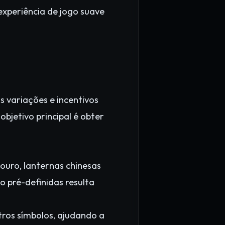
experiência de jogo suave
s variações e incentivos
objetivo principal é obter
 ouro, lanternas chinesas
o pré-definidas resulta
tros símbolos, ajudando a