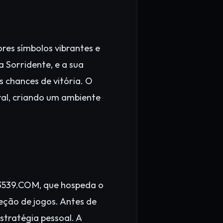
res símbolos vibrantes e
 Sorridente, e a sua
chances de vitória. O
ral, criando um ambiente
 3539.COM, que hospeda o
leção de jogos. Antes de
stratégia pessoal. A