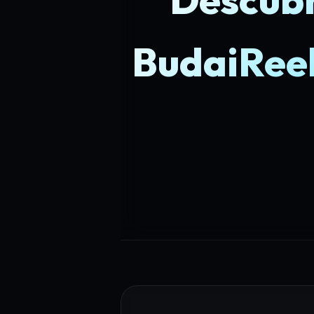
BudaiReel