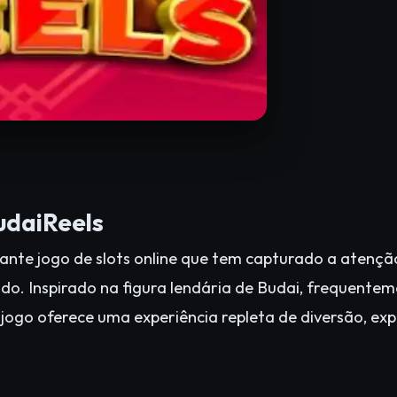
udaiReels
nte jogo de slots online que tem capturado a atençã
do. Inspirado na figura lendária de Budai, frequente
 jogo oferece uma experiência repleta de diversão, ex