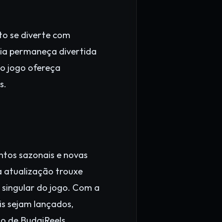
to se diverte com
cia permaneça divertida
o jogo ofereça
s.
ntos sazonais e novas
a atualização trouxe
 singular do jogo. Com a
is sejam lançados,
so de BudaiReels.