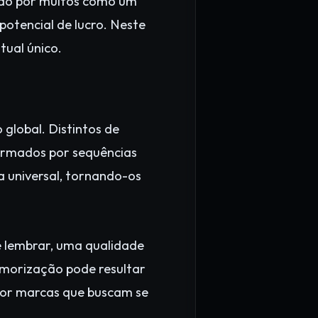
ado por muitos como um
 potencial de lucro. Neste
tual único.
lobal. Distintos de
ormados por sequências
a universal, tornando-os
e lembrar, uma qualidade
emorização pode resultar
por marcas que buscam se