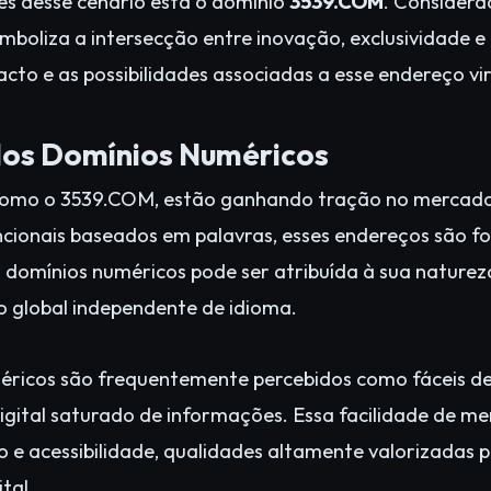
es desse cenário está o domínio
3539.COM
. Consider
 simboliza a intersecção entre inovação, exclusividade e
cto e as possibilidades associadas a esse endereço vir
dos Domínios Numéricos
como o 3539.COM, estão ganhando tração no mercado g
cionais baseados em palavras, esses endereços são f
 domínios numéricos pode ser atribuída à sua naturez
o global independente de idioma.
méricos são frequentemente percebidos como fáceis d
gital saturado de informações. Essa facilidade de m
e acessibilidade, qualidades altamente valorizadas 
tal.