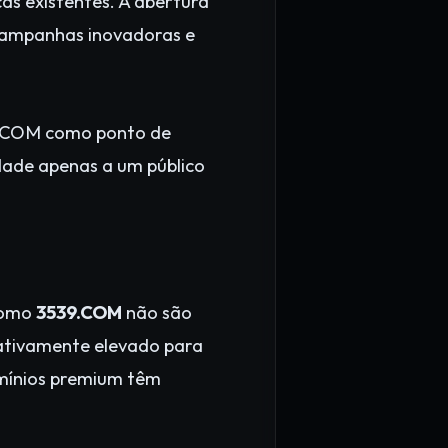
s existentes. A abertura
 campanhas inovadoras e
9.COM como ponto de
idade apenas a um público
 como
3539.COM
não são
elativamente elevado para
omínios premium têm