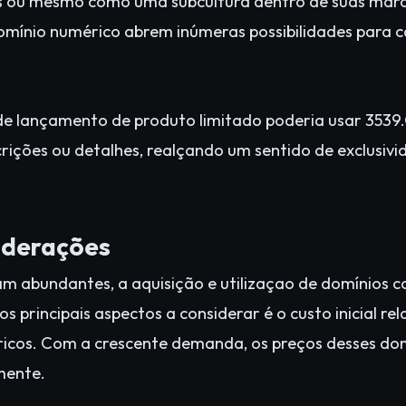
 ou mesmo como uma subcultura dentro de suas marca
domínio numérico abrem inúmeras possibilidades para
de lançamento de produto limitado poderia usar 353
crições ou detalhes, realçando um sentido de exclusiv
iderações
am abundantes, a aquisição e utilizaçao de domínios
os principais aspectos a considerar é o custo inicial r
éricos. Com a crescente demanda, os preços desses d
mente.